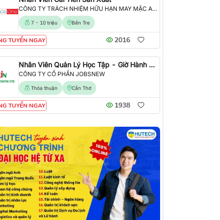
CÔNG TY TRÁCH NHIỆM HỮU HẠN MAY MẶC ALLIANCE ONE
7 - 10 triệu
Bến Tre
2016
NG TUYỂN NGAY
Nhân Viên Quản Lý Học Tập - Giờ Hành Chính
CÔNG TY CỔ PHẦN JOBSNEW
Thỏa thuận
Cần Thơ
1938
NG TUYỂN NGAY