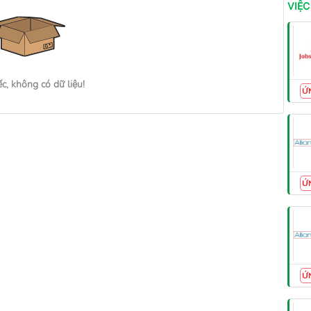
VIỆC
ếc, không có dữ liệu!
Ứ
Ứ
Ứ