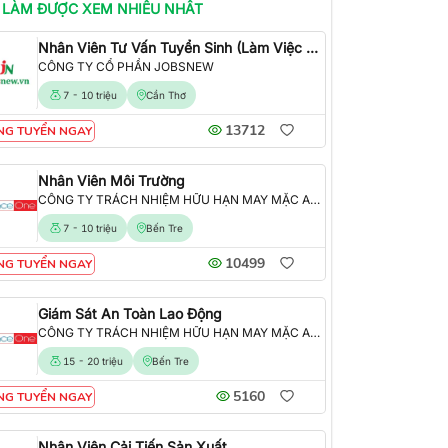
 LÀM
ĐƯỢC XEM NHIỀU NHẤT
Nhân Viên Tư Vấn Tuyển Sinh (Làm Việc Tại Văn Phòng)
CÔNG TY CỔ PHẦN JOBSNEW
7 - 10 triệu
Cần Thơ
13712
NG TUYỂN NGAY
Nhân Viên Môi Trường
CÔNG TY TRÁCH NHIỆM HỮU HẠN MAY MẶC ALLIANCE ONE
7 - 10 triệu
Bến Tre
10499
NG TUYỂN NGAY
Giám Sát An Toàn Lao Động
CÔNG TY TRÁCH NHIỆM HỮU HẠN MAY MẶC ALLIANCE ONE
15 - 20 triệu
Bến Tre
5160
NG TUYỂN NGAY
Nhân Viên Cải Tiến Sản Xuất