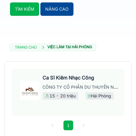
TÌM KIẾM
NÂNG CAO
VIỆC LÀM TẠI HẢI PHÒNG
TRANG CHỦ
Ca Sĩ Kiêm Nhạc Công
CÔNG TY CỔ PHẦN DU THUYỀN NĂM SAO CÁT BÀ - CHI NHÁNH CÁT BÀ
15 - 20 triệu
Hải Phòng
1