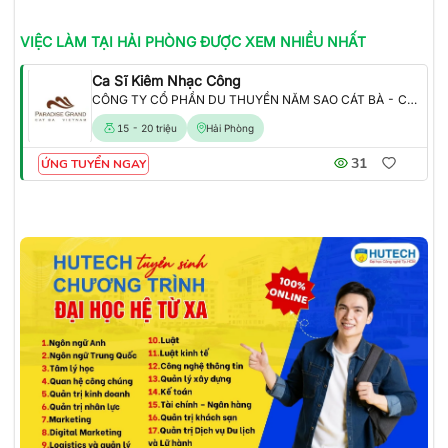
VIỆC LÀM
TẠI HẢI PHÒNG
ĐƯỢC XEM NHIỀU NHẤT
Ca Sĩ Kiêm Nhạc Công
CÔNG TY CỔ PHẦN DU THUYỀN NĂM SAO CÁT BÀ - CHI NHÁNH CÁT BÀ
15 - 20 triệu
Hải Phòng
31
ỨNG TUYỂN NGAY