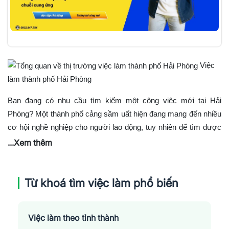
Việc
làm thành phố Hải Phòng
Bạn đang có nhu cầu tìm kiếm một công việc mới tại Hải
Phòng? Một thành phố cảng sầm uất hiện đang mang đến nhiều
cơ hội nghề nghiệp cho người lao động, tuy nhiên để tìm được
vị trí phù hợp giữa vô vàn
lựa chọn đòi hỏi sự chủ động và
...Xem thêm
chuẩn bị kỹ càng. Bài viết dưới đây Jobsnew sẽ cung cấp cho
bạn những thông tin cần thiết để chinh phục hành trình tìm việc
Từ khoá tìm việc làm phổ biến
làm tại Hải Phòng, từ việc xác định mục tiêu nghề nghiệp đến
xây dựng hồ sơ ấn tượng và bí kíp phỏng vấn thành công.
Các ngành nghề "Hot" nhất tại
Việc làm theo tỉnh thành