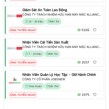
Giám Sát An Toàn Lao Động
CÔNG TY TRÁCH NHIỆM HỮU HẠN MAY MẶC ALLIANCE ONE
15 - 20 triệu
Bến Tre
5166
ỨNG TUYỂN NGAY
Nhân Viên Cải Tiến Sản Xuất
CÔNG TY TRÁCH NHIỆM HỮU HẠN MAY MẶC ALLIANCE ONE
7 - 10 triệu
Bến Tre
2037
ỨNG TUYỂN NGAY
Nhân Viên Quản Lý Học Tập - Giờ Hành Chính
CÔNG TY CỔ PHẦN JOBSNEW
Thỏa thuận
Cần Thơ
1975
ỨNG TUYỂN NGAY