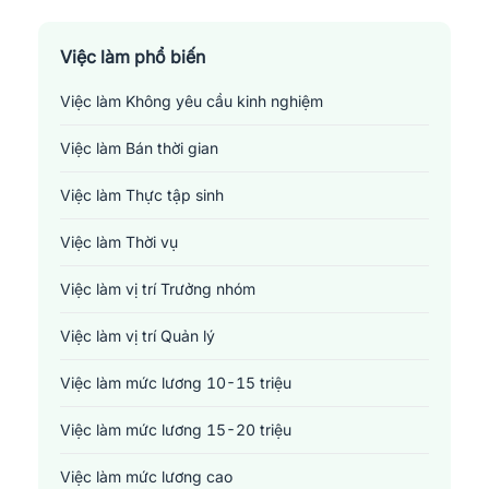
Sản xuất - Lắp ráp - Chế biến
Tài chính - Đầu tư - Chứng khoán
Việc làm phổ biến
Việc làm Không yêu cầu kinh nghiệm
Xây dựng
Việc làm Bán thời gian
Y tế - Chăm sóc sức khỏe
Việc làm Thực tập sinh
Việc làm Thời vụ
Việc làm vị trí Trưởng nhóm
Việc làm vị trí Quản lý
Việc làm mức lương 10-15 triệu
Việc làm mức lương 15-20 triệu
Việc làm mức lương cao