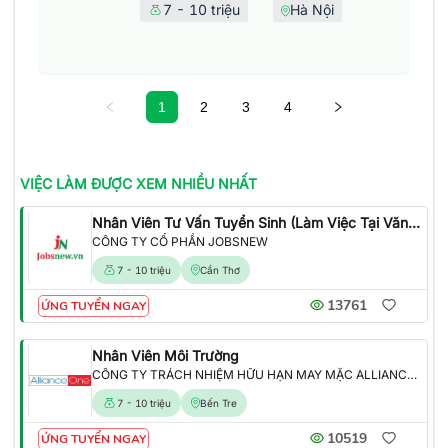
7 - 10 triệu
Hà Nội
1
2
3
4
VIỆC LÀM
ĐƯỢC XEM NHIỀU NHẤT
Nhân Viên Tư Vấn Tuyển Sinh (Làm Việc Tại Văn Phòng)
CÔNG TY CỔ PHẦN JOBSNEW
7 - 10 triệu
Cần Thơ
13761
ỨNG TUYỂN NGAY
Nhân Viên Môi Trường
CÔNG TY TRÁCH NHIỆM HỮU HẠN MAY MẶC ALLIANCE ONE
7 - 10 triệu
Bến Tre
10519
ỨNG TUYỂN NGAY