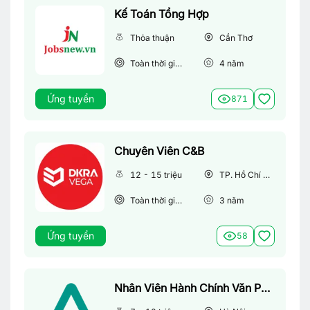
Kế Toán Tổng Hợp
Thỏa thuận
Cần Thơ
Toàn thời gian
4
năm
Ứng tuyển
871
Chuyên Viên C&B
12 - 15 triệu
TP. Hồ Chí Minh
Toàn thời gian
3
năm
Ứng tuyển
58
Nhân Viên Hành Chính Văn Phòng