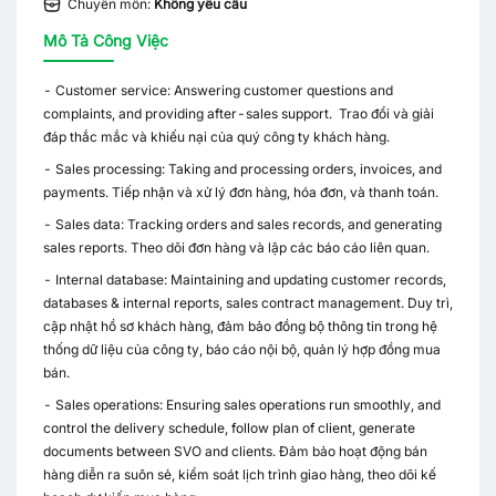
Chuyên môn:
Không yêu cầu
Mô Tả Công Việc
- Customer service: Answering customer questions and
complaints, and providing after-sales support. Trao đổi và giải
đáp thắc mắc và khiếu nại của quý công ty khách hàng.
- Sales processing: Taking and processing orders, invoices, and
payments. Tiếp nhận và xử lý đơn hàng, hóa đơn, và thanh toán.
- Sales data: Tracking orders and sales records, and generating
sales reports. Theo dõi đơn hàng và lập các báo cáo liên quan.
- Internal database: Maintaining and updating customer records,
databases & internal reports, sales contract management. Duy trì,
cập nhật hồ sơ khách hàng, đảm bảo đồng bộ thông tin trong hệ
thống dữ liệu của công ty, báo cáo nội bộ, quản lý hợp đồng mua
bán.
- Sales operations: Ensuring sales operations run smoothly, and
control the delivery schedule, follow plan of client, generate
documents between SVO and clients. Đảm bảo hoạt động bán
hàng diễn ra suôn sẻ, kiểm soát lịch trình giao hàng, theo dõi kế