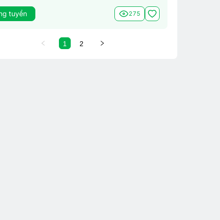
ng tuyển
275
1
2