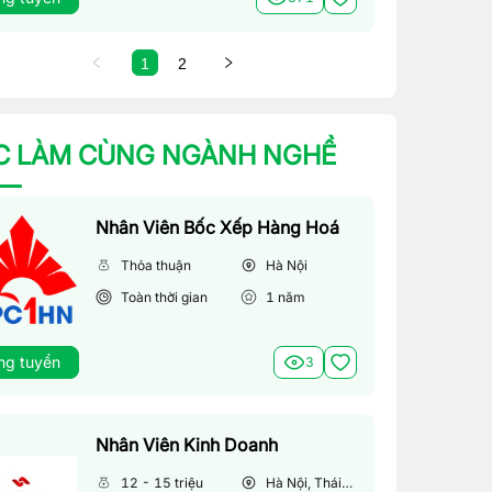
1
2
C LÀM CÙNG NGÀNH NGHỀ
Nhân Viên Bốc Xếp Hàng Hoá
Thỏa thuận
Hà Nội
Toàn thời gian
1
năm
ng tuyển
3
Nhân Viên Kinh Doanh
12 - 15 triệu
Hà Nội, Thái Bình