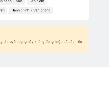
án hàng - Sale
Bảo hiểm
vấn
Hành chính - Văn phòng
g tin tuyển dụng này không đúng hoặc có dấu hiệu
n
Việc làm HOT hiện nay
Bán hàng - Sale