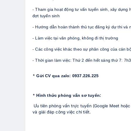
- Tham gia hoạt động tư vấn tuyển sinh, xây dựng h
đợt tuyển sinh
- Hướng dẫn hoàn thành thủ tục đăng ký dự thi và 
- Làm việc tại văn phòng, không đi thị trường
- Các công việc khác theo sự phân công của cán bộ
- Thời gian làm việc: Thứ 2 đến hết sáng thứ 7: 7h
* 
Gửi CV qua zalo: 0937.226.225 
* 
Hình thức phỏng vấn sơ tuyển:
 Ưu tiên phỏng vấn trực tuyến (Google Meet hoặc Zalo Video...) để tiết kiệm thời gian, chi phí đi lại 
và giải đáp công việc chi tiết.