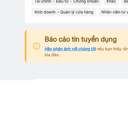
Tài chính - Đầu tư - Chứng khoán
Khác
B
Kinh doanh - Quản lý cửa hàng
Nhân viên tư 
Báo cáo tin tuyển dụng
Hãy phản ánh với chúng tôi
nếu bạn thấy rằn
lừa đảo.
Từ khoá tìm việc làm phổ biế
Việc làm theo tỉnh thành
Việc làm Hà Nội