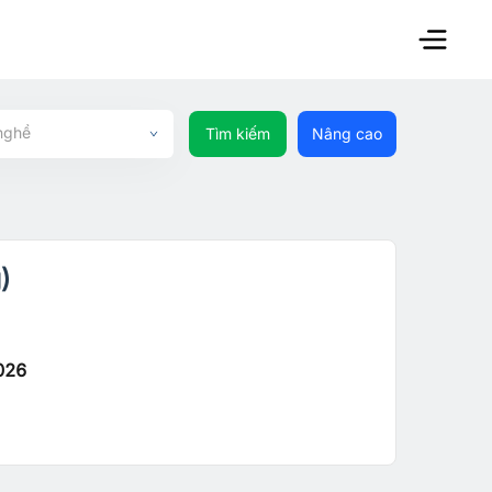
nghề
Tìm kiếm
Nâng cao
)
026