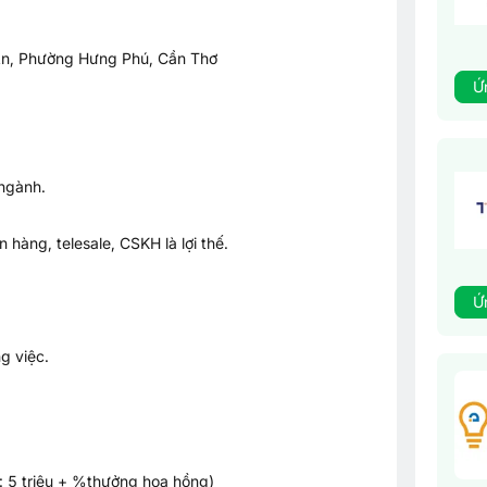
n, Phường Hưng Phú, Cần Thơ
Ứ
 ngành.
n hàng, telesale, CSKH là lợi thế.
Ứ
g việc.
: 5 triệu + %thưởng hoa hồng)