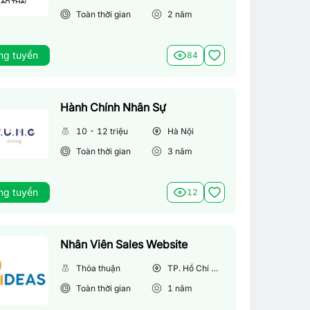
Toàn thời gian
2
năm
ng tuyển
84
Hành Chính Nhân Sự
10 - 12 triệu
Hà Nội
Toàn thời gian
3
năm
ng tuyển
12
Nhân Viên Sales Website
Thỏa thuận
TP. Hồ Chí Minh
Toàn thời gian
1
năm