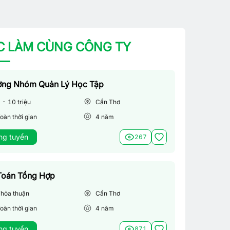
C LÀM CÙNG CÔNG TY
ởng Nhóm Quản Lý Học Tập
 - 10 triệu
Cần Thơ
oàn thời gian
4
năm
ng tuyển
267
Toán Tổng Hợp
hỏa thuận
Cần Thơ
oàn thời gian
4
năm
ng tuyển
871