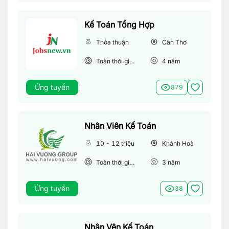
Kế Toán Tổng Hợp
Thỏa thuận
Cần Thơ
Toàn thời gian
4
năm
Ứng tuyển
879
Nhân Viên Kế Toán
10 - 12 triệu
Khánh Hoà
Toàn thời gian
3
năm
Ứng tuyển
38
Nhân Vên Kế Toán