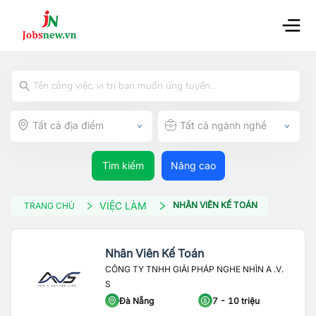
Tất cả địa điểm
Tất cả ngành nghề
Tìm kiếm
Nâng cao
VIỆC LÀM
NHÂN VIÊN KẾ TOÁN
TRANG CHỦ
Nhân Viên Kế Toán
CÔNG TY TNHH GIẢI PHÁP NGHE NHÌN A .V.
S
Đà Nẵng
7 - 10 triệu