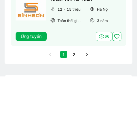
12 - 15 triệu
Hà Nội
Toàn thời gian
3
năm
Ứng tuyển
66
1
2
Từ khoá tìm việc làm phổ biến
Việc làm theo tỉnh thành
Việc làm Hà Nội
Việc làm Bắc Ninh