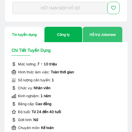
HẾT HẠN NỘP HỒ SƠ
Tin tuyển dụng
Công ty
Hỗ trợ Jobsnew
Chi Tiết Tuyển Dụng
Mức lương:
7 - 10 triệu
Hình thức làm việc:
Toàn thời gian
Số lượng cần tuyển:
1
Chức vụ:
Nhân viên
Kinh nghiệm:
1 năm
Bằng cấp:
Cao đẳng
Độ tuổi:
Từ 24 đến 40 tuổi
Giới tính:
Nữ
Chuyên môn:
Kế toán